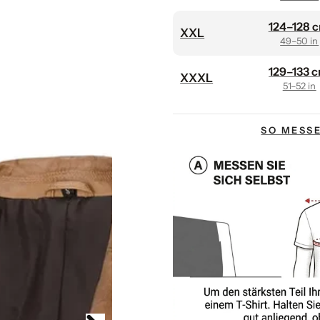
s
i
124–128 
XXL
s
49–50 in
129–133 
XXXL
51–52 in
SO MESSE