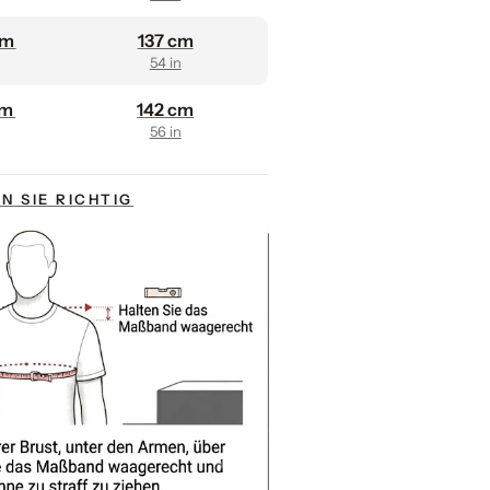
cm
137 cm
54 in
cm
142 cm
56 in
N SIE RICHTIG