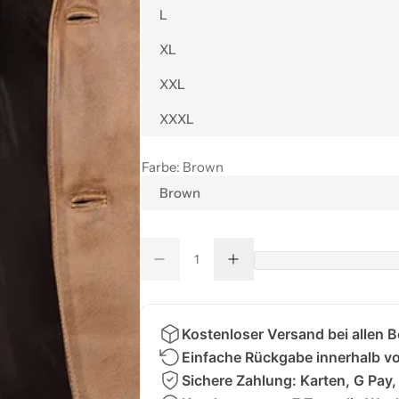
L
XL
XXL
XXXL
Farbe:
Brown
Brown
M
M
M
M
e
e
e
e
n
n
n
g
g
n
g
e
e
v
e
Kostenloser Versand bei allen 
g
e
e
r
Einfache Rückgabe innerhalb v
e
r
h
r
ö
Sichere Zahlung: Karten, G Pay,
i
h
n
e