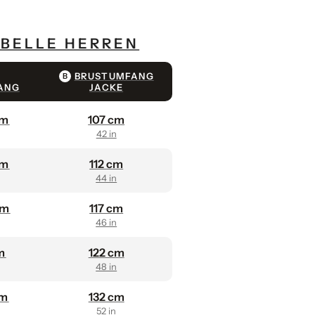
BELLE HERREN
BRUSTUMFANG
B
ANG
JACKE
cm
107 cm
42 in
cm
112 cm
44 in
cm
117 cm
46 in
cm
122 cm
48 in
cm
132 cm
52 in