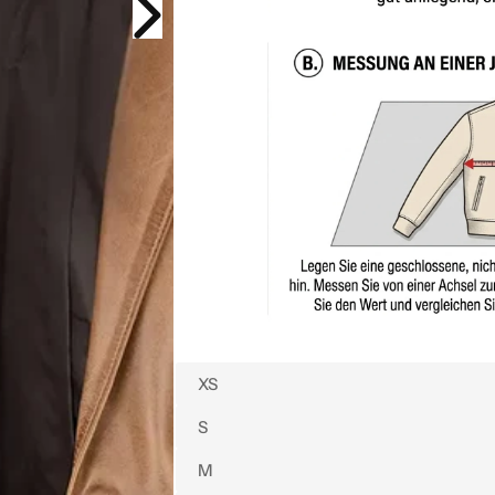
XS
S
M