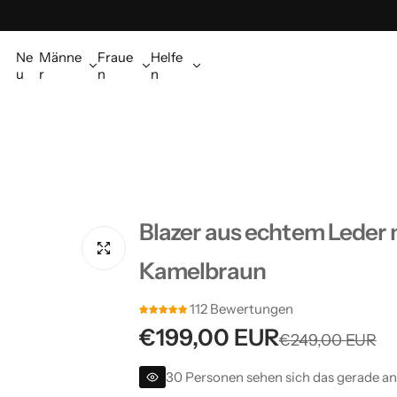
Ne
Männe
Fraue
Helfe
u
r
n
n
Blazer aus echtem Leder 
Kamelbraun
112 Bewertungen
V
R
€199,00 EUR
€249,00 EUR
e
e
30 Personen sehen sich das gerade an