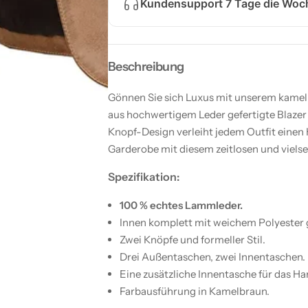
Kundensupport 7 Tage die Woch
g
n
e
f
r
ü
n
r
f
B
ü
l
Beschreibung
r
a
B
z
l
e
Gönnen Sie sich Luxus mit unserem kamelb
a
r
z
a
aus hochwertigem Leder gefertigte Blazer s
e
u
Knopf-Design verleiht jedem Outfit einen
r
s
a
e
Garderobe mit diesem zeitlosen und vielsei
u
c
s
h
e
t
Spezifikation:
c
e
h
m
100 % echtes Lammleder.
t
L
e
e
Innen komplett mit weichem Polyester g
m
d
L
e
Zwei Knöpfe und formeller Stil.
e
r
Drei Außentaschen, zwei Innentaschen.
d
m
e
i
Eine zusätzliche Innentasche für das Ha
r
t
m
z
Farbausführung in Kamelbraun.
i
w