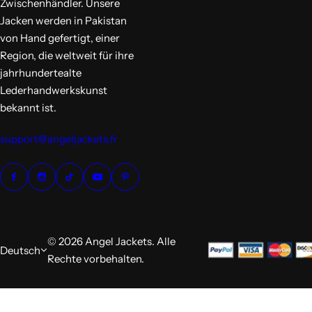
e
Zwischenhändler. Unsere
s
i
Jacken werden in Pakistan
s
von Hand gefertigt, einer
Region, die weltweit für ihre
jahrhundertealte
Lederhandwerkskunst
bekannt ist.
support@angeljackets.fr
© 2026 Angel Jackets. Alle
Deutsch
Rechte vorbehalten.