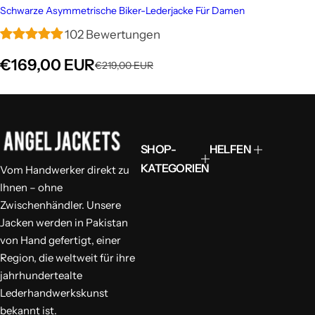
Schwarze Asymmetrische Biker-Lederjacke Für Damen
102 Bewertungen
V
€169,00 EUR
R
€219,00 EUR
e
e
r
g
k
u
a
l
u
ä
f
r
SHOP-
HELFEN
s
e
p
r
KATEGORIEN
Vom Handwerker direkt zu
r
P
Ihnen – ohne
e
r
i
e
Zwischenhändler. Unsere
s
i
Jacken werden in Pakistan
s
von Hand gefertigt, einer
Region, die weltweit für ihre
jahrhundertealte
Lederhandwerkskunst
bekannt ist.