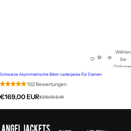
Wählen
Sie
Optione
Schwarze Asymmetrische Biker-Lederjacke Für Damen
102 Bewertungen
V
€169,00 EUR
R
€219,00 EUR
e
e
r
g
k
u
a
l
u
ä
f
r