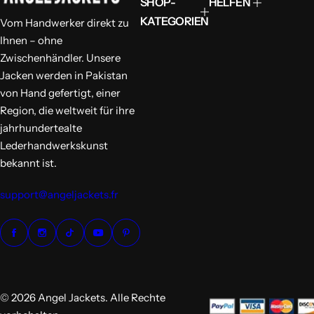
SHOP-
HELFEN
s
e
p
r
KATEGORIEN
Vom Handwerker direkt zu
r
P
Ihnen – ohne
e
r
i
e
Zwischenhändler. Unsere
s
i
Jacken werden in Pakistan
s
von Hand gefertigt, einer
Region, die weltweit für ihre
jahrhundertealte
Lederhandwerkskunst
bekannt ist.
support@angeljackets.fr
© 2026 Angel Jackets. Alle Rechte