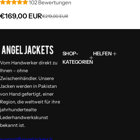
102 Bewertungen
V
€169,00 EUR
R
€219,00 EUR
e
e
r
g
k
u
a
l
u
ä
f
r
SHOP-
HELFEN
s
e
p
r
KATEGORIEN
Vom Handwerker direkt zu
r
P
Ihnen – ohne
e
r
i
e
Zwischenhändler. Unsere
s
i
Jacken werden in Pakistan
s
von Hand gefertigt, einer
Region, die weltweit für ihre
jahrhundertealte
Lederhandwerkskunst
bekannt ist.
support@angeljackets.fr