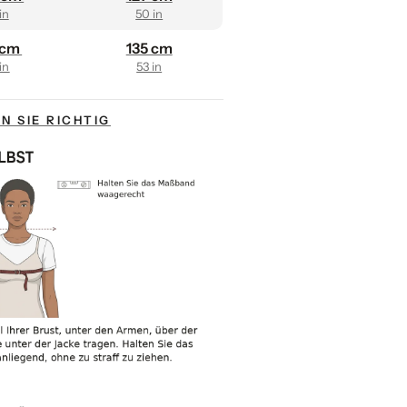
in
50 in
 cm
135 cm
in
53 in
N SIE RICHTIG