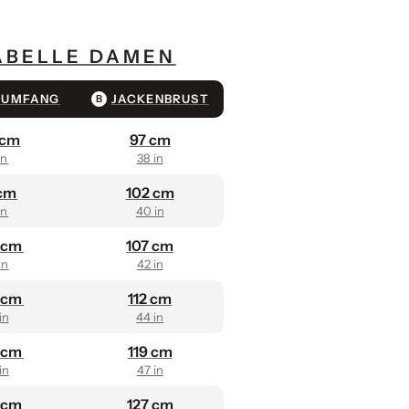
BELLE DAMEN
TUMFANG
JACKENBRUST
B
 cm
97 cm
in
38 in
 cm
102 cm
in
40 in
 cm
107 cm
in
42 in
5 cm
112 cm
in
44 in
3 cm
119 cm
in
47 in
0 cm
127 cm