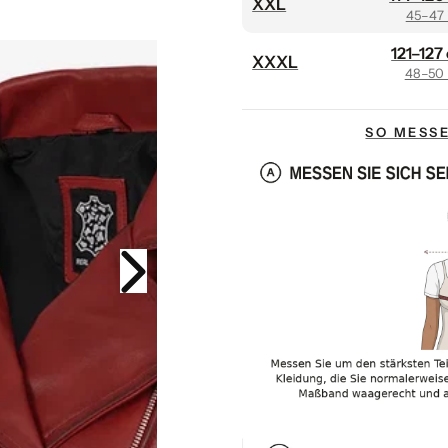
XXL
s
i
45–47 
s
121–127
XXXL
48–50 
SO MESSE