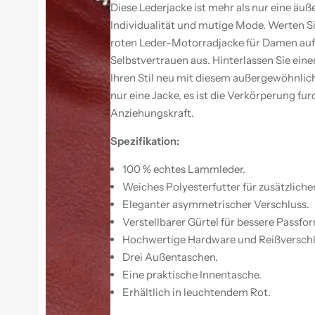
a
a
Diese Lederjacke ist mehr als nur eine äuße
r
r
g
e
Individualität und mutige Mode. Werten S
a
t
roten Leder-Motorradjacke für Damen auf 
r
A
e
s
Selbstvertrauen aus. Hinterlassen Sie ein
t
y
A
m
Ihren Stil neu mit diesem außergewöhnlic
s
m
nur eine Jacke, es ist die Verkörperung fu
y
e
m
t
Anziehungskraft.
m
r
e
i
t
s
Spezifikation:
r
c
i
h
100 % echtes Lammleder.
s
e
c
M
Weiches Polyesterfutter für zusätzlich
h
o
e
t
Eleganter asymmetrischer Verschluss.
M
o
Verstellbarer Gürtel für bessere Passfo
o
r
t
r
Hochwertige Hardware und Reißverschl
o
a
r
d
Drei Außentaschen.
r
j
Eine praktische Innentasche.
a
a
d
c
Erhältlich in leuchtendem Rot.
j
k
a
e