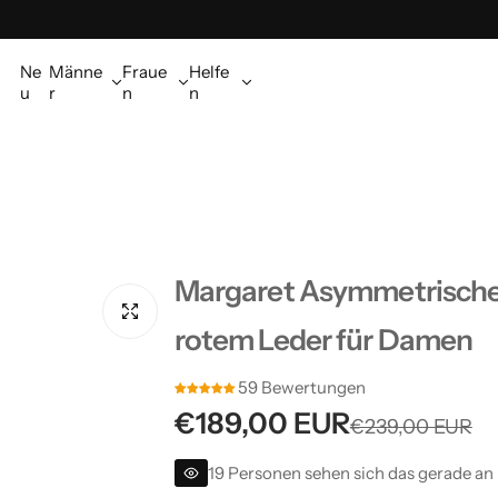
Ne
Männe
Fraue
Helfe
u
r
n
n
Margaret Asymmetrische
rotem Leder für Damen
59 Bewertungen
V
R
€189,00 EUR
€239,00 EUR
e
e
19 Personen sehen sich das gerade an