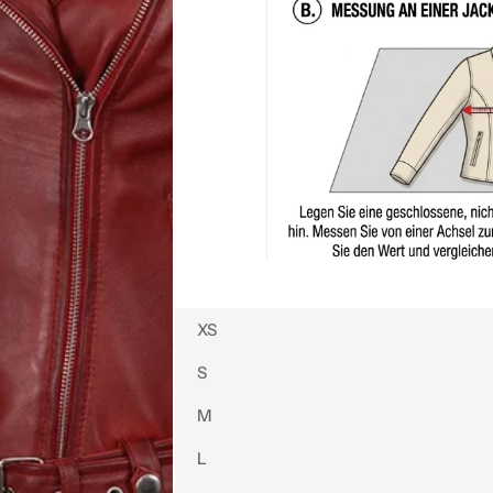
XS
S
M
L