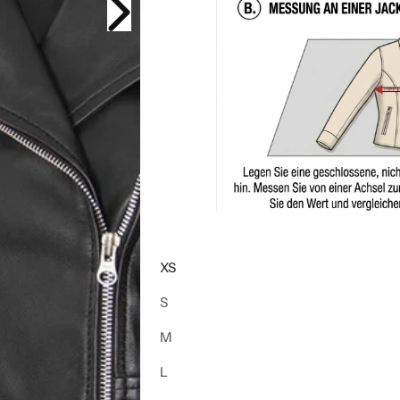
XS
S
M
L