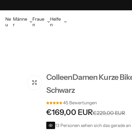
Ne
Männe
Fraue
Helfe
u
r
n
n
ColleenDamen Kurze Biker
Schwarz
45 Bewertungen
V
R
€169,00 EUR
€229,00 EUR
e
e
13 Personen sehen sich das gerade an