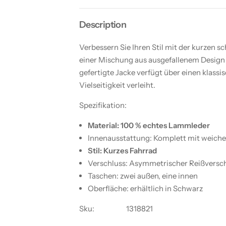
n
r
f
C
ü
o
Description
r
l
C
l
o
e
Verbessern Sie Ihren Stil mit der kurzen 
l
e
l
n
einer Mischung aus ausgefallenem Design u
e
D
gefertigte Jacke verfügt über einen klas
e
a
n
m
Vielseitigkeit verleiht.
D
e
a
n
m
K
Spezifikation:
e
u
n
r
Material: 100 % echtes Lammleder
K
z
u
e
Innenausstattung: Komplett mit weiche
r
B
z
i
Stil: Kurzes Fahrrad
e
k
Verschluss: Asymmetrischer Reißversc
B
e
i
r
Taschen: zwei außen, eine innen
k
j
e
a
Oberfläche: erhältlich in Schwarz
r
c
j
k
Sku:
1318821
a
e
c
a
k
u