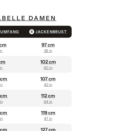
BELLE DAMEN
TUMFANG
JACKENBRUST
B
 cm
97 cm
in
38 in
 cm
102 cm
in
40 in
 cm
107 cm
in
42 in
5 cm
112 cm
in
44 in
3 cm
119 cm
in
47 in
0 cm
127 cm