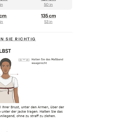
in
50 in
 cm
135 cm
in
53 in
N SIE RICHTIG