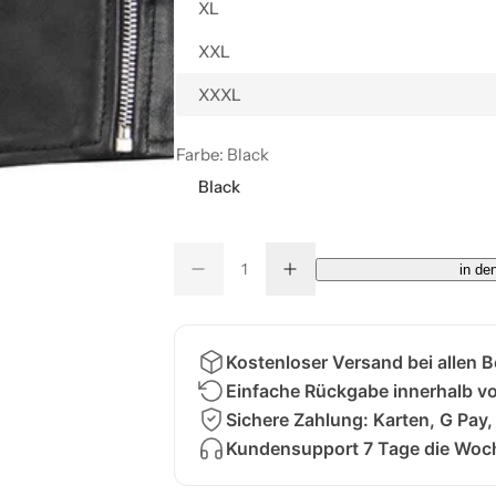
XL
XXL
XXXL
Farbe:
Black
Black
M
in de
M
M
M
e
e
e
e
n
n
n
g
g
n
g
e
e
v
e
Kostenloser Versand bei allen 
g
e
e
r
Einfache Rückgabe innerhalb v
e
r
h
r
ö
Sichere Zahlung: Karten, G Pay,
i
h
n
e
Kundensupport 7 Tage die Woch
g
n
e
f
r
ü