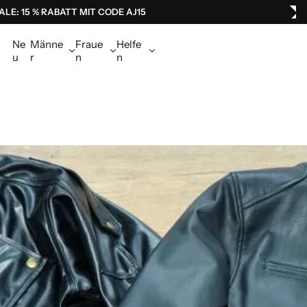
LE: 15 % RABATT MIT CODE AJ15
Ne
Männe
Fraue
Helfe
u
r
n
n