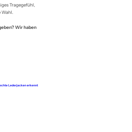
siges Tragegefühl,
e Wahl.
geben? Wir haben
echte Lederjacken erkennt