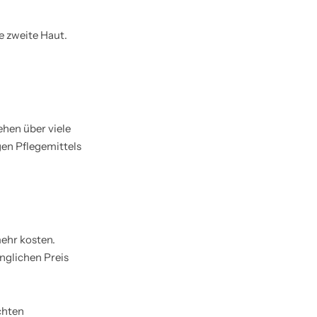
e zweite Haut.
ehen über viele
gen Pflegemittels
ehr kosten.
inglichen Preis
chten